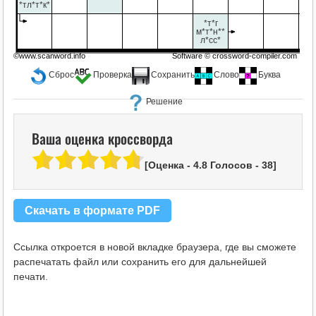
*тл*т*к*
*т*г
м*т*н**
л*сс*
©www.scanword.info
Software ©
crossword-compiler.com
Сброс
Проверка
Сохранить
Слово
Буква
Решение
Ваша оценка кроссворда
[Оценка -
4.8
Голосов -
38
]
Скачать в формате PDF
Ссылка откроется в новой вкладке браузера, где вы сможете
распечатать файл или сохранить его для дальнейшей
печати.