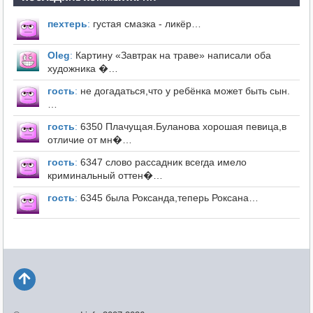
пехтерь
:
густая смазка - ликёр…
Оleg
:
Картину «Завтрак на траве» написали оба
художника �…
гость
:
не догадаться,что у ребёнка может быть сын.
…
гость
:
6350 Плачущая.Буланова хорошая певица,в
отличие от мн�…
гость
:
6347 слово рассадник всегда имело
криминальный оттен�…
гость
:
6345 была Роксанда,теперь Роксана…