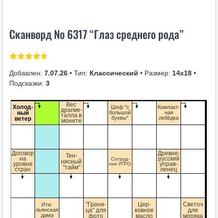
i
k
Сканворд № 6317 “Глаз среднего рода”
i
Добавлен:
7.07.26
• Тип:
Классический
• Размер:
14х18
•
Подсказки:
3
ти-
Вес
Холод-
Шеф "с
Компакт-
кая
драгме-
ный
большой
ная
еш-
талла в
буквы"
лебёдка
ветер
"
монете
о-
Договор
Древне-
Тен-
ст-
на
русский
Сотруд-
нисный
ная
уровне
ник УГРО
управ-
"тайм"
оза
стран
ленец
зка
"Грани-
Цер-
Светоч
Ита-
ля
льянская
ца" для
ковное
для
ос-
дама
фото
масло
моряка