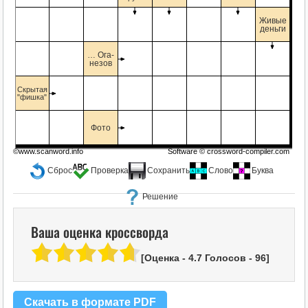
Живые
деньги
… Ога-
незов
Скрытая
"фишка"
Фото
©www.scanword.info
Software ©
crossword-compiler.com
Сброс
Проверка
Сохранить
Слово
Буква
Решение
Ваша оценка кроссворда
[Оценка -
4.7
Голосов -
96
]
Скачать в формате PDF